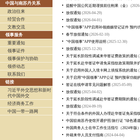
中国与南苏丹关系
提醒中国公民近期谨慎前往刚果（金）
(2026
政治往来
放假通知
(2026-04-29)
经贸合作
放假通知
(2026-04-01)
文教交流
“中国领事”APP启用补领婚姻登记证件 预约
春节放假通知
(2026-02-10)
领事服务
“中国领事”APP使用说明
(2025-12-30)
重要通知
放假通知
(2025-12-26)
领事证件
关于延长阶段性调减来华签证费政策的通知
(
领事保护与协助
关于延长赴华签证申请免采指纹政策期限并
领侨动态
关于启用外国人入境卡网上填报系统的通知
(
联系我们
关于启用“中国领事”APP公证 预约预审功能
链接
签证在线申请常见问题解答
(2025-05-09)
习近平外交思想和新时
放假通知
(2025-04-02)
代中国外交
关于延长阶段性调减赴华签证费期限的通知
(
经济商务工作
放假通知
(2024-09-19)
中国一带一路网
关于符合条件的外国人办理赴华签证免采指
中国驻南苏丹使馆开通护照/旅行证 “绿色通
外国商务人士在华工作生活指引（2024年版
外籍来华人员支付指南
(2024-04-04)