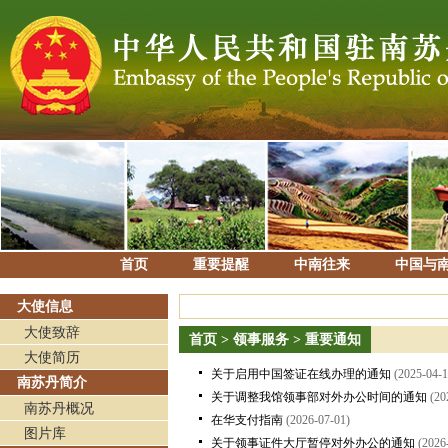
首页
重要提醒
中南往来
中国与
大使信息
大使致辞
首页
>
领事服务
>
重要通知
大使简历
关于启用中国签证在线办理的通知
(2025-04-1
南苏丹简介
关于调整我馆领事部对外办公时间的通知
(20
南苏丹概况
在华支付指南
(2026-07-01)
图片库
关于领事证件大厅暂停对外办公的通知
(2026