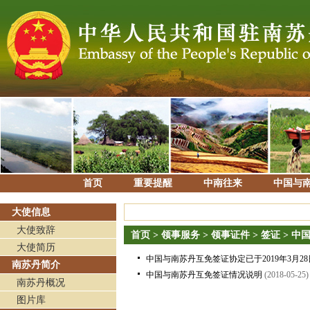
首页
重要提醒
中南往来
中国与
大使信息
大使致辞
首页
>
领事服务
>
领事证件
>
签证
>
中
大使简历
中国与南苏丹互免签证协定已于2019年3月2
南苏丹简介
中国与南苏丹互免签证情况说明
(2018-05-25)
南苏丹概况
图片库