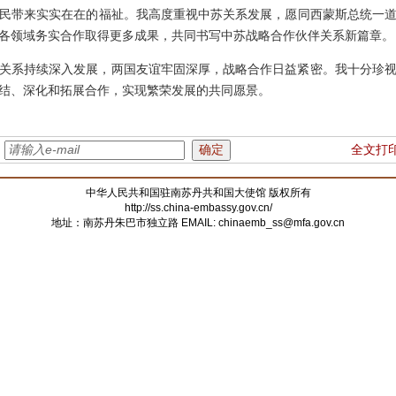
民带来实实在在的福祉。我高度重视中苏关系发展，愿同西蒙斯总统一道
各领域务实合作取得更多成果，共同书写中苏战略合作伙伴关系新篇章。
中关系持续深入发展，两国友谊牢固深厚，战略合作日益紧密。我十分珍
团结、深化和拓展合作，实现繁荣发展的共同愿景。
：
全文打
中华人民共和国驻南苏丹共和国大使馆 版权所有
http://ss.china-embassy.gov.cn/
地址：南苏丹朱巴市独立路 EMAIL:
chinaemb_ss@mfa.gov.cn