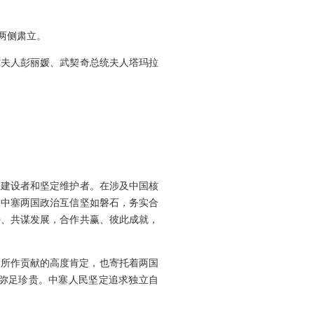
两侧肃立。
席夫人彭丽媛、武契奇总统夫人塔玛拉
极建设者和坚定维护者。在涉及中国核
，中塞两国政治互信坚如磐石，务实合
持、共谋发展，合作共赢、彼此成就，
好所作贡献的高度肯定，也寄托着两国
弥足珍贵。中塞人民坚定追求独立自