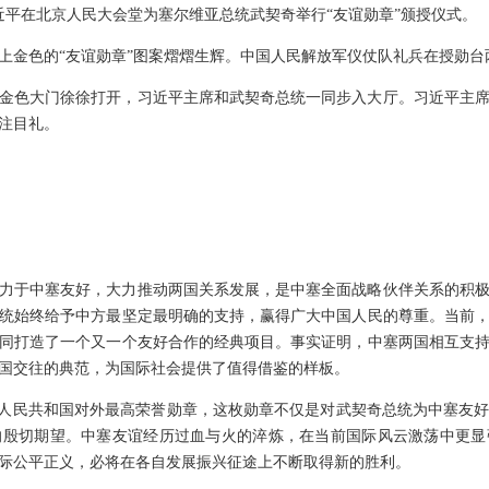
席习近平在北京人民大会堂为塞尔维亚总统武契奇举行“友谊勋章”颁授仪式。
上金色的“友谊勋章”图案熠熠生辉。中国人民解放军仪仗队礼兵在授勋台
金色大门徐徐打开，习近平主席和武契奇总统一同步入大厅。习近平主
注目礼。
力于中塞友好，大力推动两国关系发展，是中塞全面战略伙伴关系的积
统始终给予中方最坚定最明确的支持，赢得广大中国人民的尊重。当前
同打造了一个又一个友好合作的经典项目。事实证明，中塞两国相互支
国交往的典范，为国际社会提供了值得借鉴的样板。
华人民共和国对外最高荣誉勋章，这枚勋章不仅是对武契奇总统为中塞友
的殷切期望。中塞友谊经历过血与火的淬炼，在当前国际风云激荡中更显
际公平正义，必将在各自发展振兴征途上不断取得新的胜利。