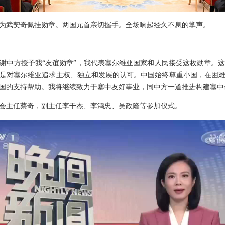
为武契奇佩挂勋章。两国元首亲切握手。全场响起经久不息的掌声。
谢中方授予我“友谊勋章”，我代表塞尔维亚国家和人民接受这枚勋章。
是对塞尔维亚追求主权、独立和发展的认可。中国始终尊重小国，在困
国的支持帮助。我将继续致力于塞中友好事业，同中方一道推进构建塞中
会主任蔡奇，副主任李干杰、李鸿忠、吴政隆等参加仪式。