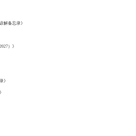
谅解备忘录》
027）》
录》
》