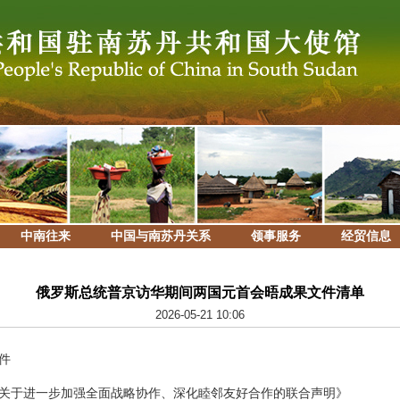
中南往来
中国与南苏丹关系
领事服务
经贸信息
俄罗斯总统普京访华期间两国元首会晤成果文件清单
2026-05-21 10:06
件
关于进一步加强全面战略协作、深化睦邻友好合作的联合声明》