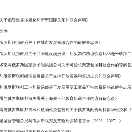
关于倡导世界多极化和新型国际关系的联合声明》
文件
俄罗斯联邦政府关于在城市发展领域合作的谅解备忘录》
俄罗斯联邦政府关于共同建设满洲里－后贝加尔跨境铁路1435毫米轨距
术部与俄罗斯国家原子能集团公司关于可控核聚变领域科技合作的谅解备
与俄罗斯联邦经济发展部关于支持开放贸易和多边主义的联合声明》
和俄罗斯联邦工业和贸易部关于发展重要工业品可持续贸易的谅解备忘录
署与俄罗斯联邦海关署关于海关干部教育培训合作的谅解备忘录》
署与俄罗斯联邦兽医和植物检疫监督局关于俄罗斯配合饲料输华检疫和卫
监督管理总局与俄罗斯联邦反垄断局谅解备忘录（2026－2027）》