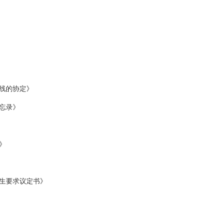
二线的协定》
忘录》
》
生要求议定书》