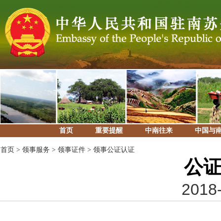
首页
重要提醒
中南往来
中国与
首页
>
领事服务
>
领事证件
>
领事公证认证
公证
2018-