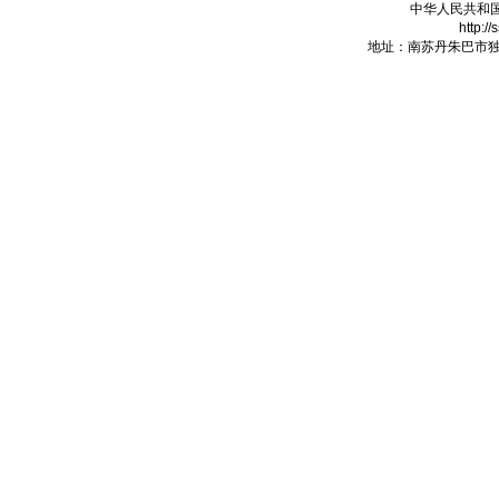
中华人民共和
http:/
地址：南苏丹朱巴市独立