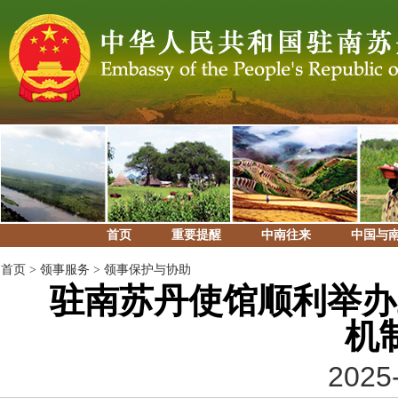
首页
重要提醒
中南往来
中国与
首页
>
领事服务
>
领事保护与协助
驻南苏丹使馆顺利举办2
机
2025-