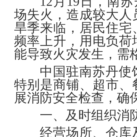
12月19日，南苏丹首
场失火，造成较大人
旱季
来临，
居民
住宅
频率上升
，用电负荷
能导致
火灾
发生
，需
中国驻南苏丹
使
特别
是
商铺
、
超市、
展消防安全检查，确
一、及时组织消
经营场所、仓库