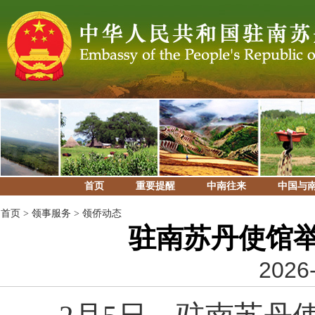
首页
重要提醒
中南往来
中国与
首页
>
领事服务
>
领侨动态
驻南苏丹使馆举
2026-