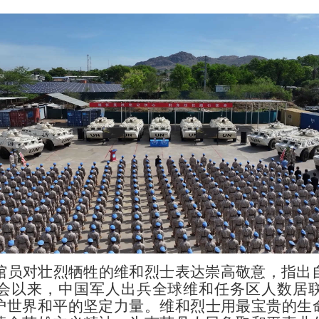
员对壮烈牺牲的维和烈士表达崇高敬意，指出
会以来，中国军人出兵全球维和任务区人数居
护世界和平的坚定力量。维和烈士用最宝贵的生