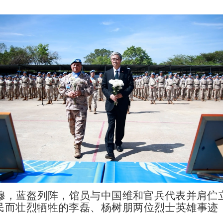
蓝盔列阵，馆员与中国维和官兵代表并肩伫
民而壮烈牺牲的李磊、杨树朋两位烈士英雄事迹