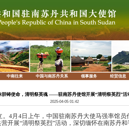
中南往来
中国与南苏丹关系
领事服务
经贸信息
赤胆铸使命，清明祭英魂 ——驻南苏丹使馆开展“清明祭英烈”活
2025-04-05 01:42
立。
4月4日上午，中国驻南苏丹大使马强率馆员
营开展“清明祭英烈”活动，深切缅怀在南苏丹