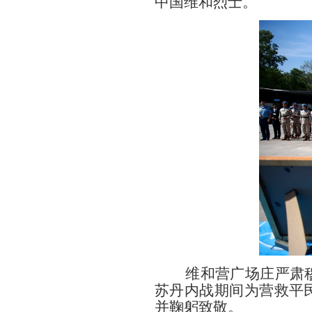
中国维和烈士。
维和营广场庄严肃穆，
苏丹内战期间为营救平
并鞠躬致敬。