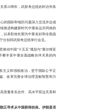
关系10周年，武契奇总统此时访华具
关心的国际和地区问题深入交流并达成
持续推进构建新时代中塞命运共同体的
”，以表彰他长期为中塞友好和全面战
宁分别同武契奇总统举行会见。
推动中国“十五五”规划与“塞尔维亚
，不断丰富中塞全面战略伙伴关系的内
权主义和强权政治，坚守国际公平正
鉴、改革完善全球治理贡献智慧和力
、高质量务实合作、高水平双边关系和
伊朗正寻求从中国获得担保。伊朗是否