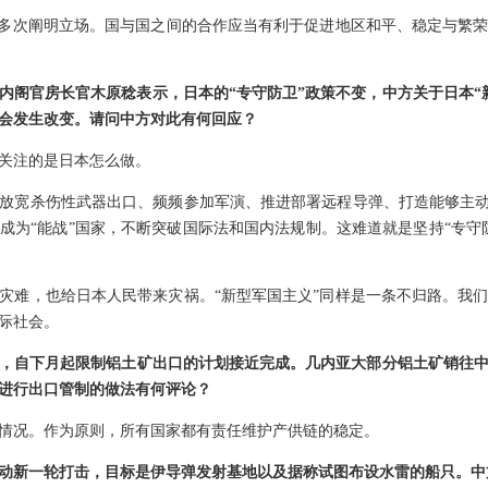
已多次阐明立场。国与国之间的合作应当有利于促进地区和平、稳定与繁
内阁官房长官木原稔表示，日本的“专守防卫”政策不变，中方关于日本“
不会发生改变。请问中方对此有何回应？
关注的是日本怎么做。
放宽杀伤性武器出口、频频参加军演、推进部署远程导弹、打造能够主动
成为“能战”国家，不断突破国际法和国内法规制。这难道就是坚持“专守
灾难，也给日本人民带来灾祸。“新型军国主义”同样是一条不归路。我
际社会。
，自下月起限制铝土矿出口的计划接近完成。几内亚大部分铝土矿销往中
进行出口管制的做法有何评论？
情况。作为原则，所有国家都有责任维护产供链的稳定。
动新一轮打击，目标是伊导弹发射基地以及据称试图布设水雷的船只。中