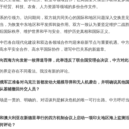
于经贸、科技、农食、人力资源等领域的多份合作文件。
系的引领力。访问期间，双方就共同关心的国际和地区问题深入交换意
当，为恢复中东地区和平发挥斡旋作用。双方一致认为要坚定维护二战
后国际秩序、维护世界和平与安全、维护历史真相和国际正义。
中巴各自现代化建设和双边各领域合作均迎来崭新节点与重要机遇。中方
高水平安全合作、高水平国际协作，谱写中巴关系的新篇章。
向西海方向发射一枚弹道导弹，此举违反了联合国安理会决议，中方对此
的界定存在不同看法。我没有新的评论。
俄军正准备对乌克兰首都发动大规模导弹和无人机袭击，并明确说其他
从基辅撤回外交人员？
场是一贯的、明确的。对话谈判是解决危机的唯一可行出路。中方呼吁
和澳大利亚在新德里举行的四方机制会议上启动一项印太地区海上监测
何评论？