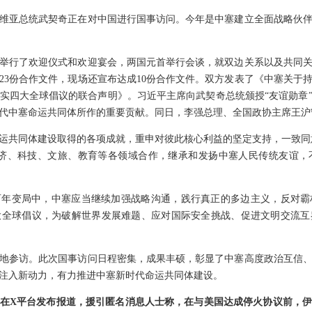
维亚总统武契奇正在对中国进行国事访问。今年是中塞建立全面战略伙伴
举行了欢迎仪式和欢迎宴会，两国元首举行会谈，就双边关系以及共同
23份合作文件，现场还宣布达成10份合作文件。双方发表了《中塞关于
实四大全球倡议的联合声明》。习近平主席向武契奇总统颁授“友谊勋章
代中塞命运共同体所作的重要贡献。同日，李强总理、全国政协主席王沪
运共同体建设取得的各项成就，重申对彼此核心利益的坚定支持，一致同意
、经济、科技、文旅、教育等各领域合作，继承和发扬中塞人民传统友谊
百年变局中，中塞应当继续加强战略沟通，践行真正的多边主义，反对霸
大全球倡议，为破解世界发展难题、应对国际安全挑战、促进文明交流互
地参访。此次国事访问日程密集，成果丰硕，彰显了中塞高度政治互信
注入新动力，有力推进中塞新时代命运共同体建设。
在X平台发布报道，援引匿名消息人士称，在与美国达成停火协议前，